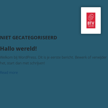
NIET GECATEGORISEERD
Hallo wereld!
Welkom bij WordPress. Dit is je eerste bericht. Bewerk of verwijder
het, start dan met schrijven!
Read more